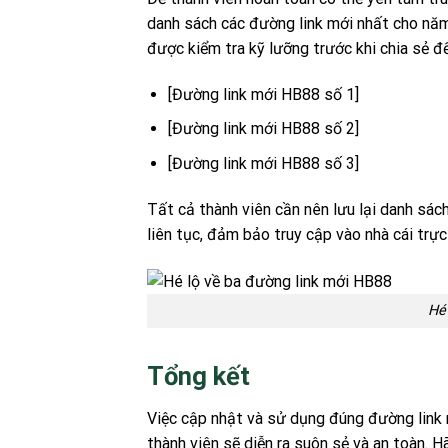
danh sách các đường link mới nhất cho năm
được kiểm tra kỹ lưỡng trước khi chia sẻ đ
[Đường link mới HB88 số 1]
[Đường link mới HB88 số 2]
[Đường link mới HB88 số 3]
Tất cả thành viên cần nên lưu lại danh sá
liên tục, đảm bảo truy cập vào nhà cái trự
Hé
Tổng kết
Việc cập nhật và sử dụng đúng đường link
thành viên sẽ diễn ra suôn sẻ và an toàn. H