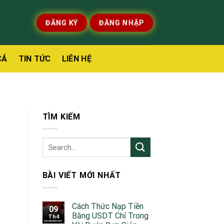
ĐĂNG KÝ
ĐĂNG NHẬP
CÁ
TIN TỨC
LIÊN HỆ
TÌM KIẾM
BÀI VIẾT MỚI NHẤT
Cách Thức Nạp Tiền
09
Bằng USDT Chỉ Trong
Th4