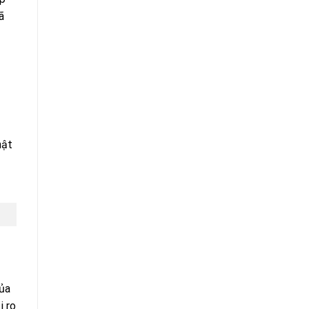
ã
hật
của
i ro