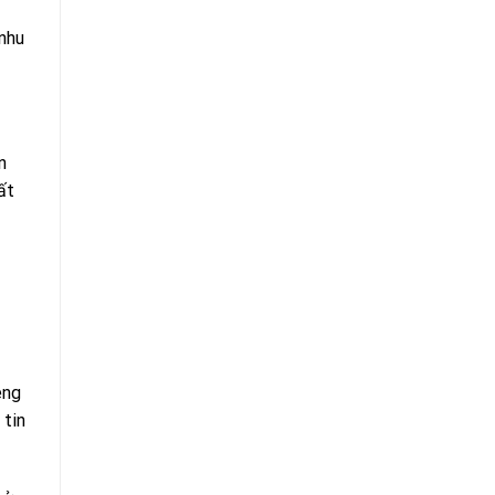
 nhu
n
ất
êng
 tin