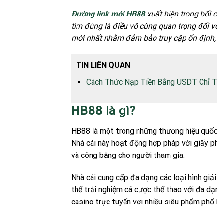
Đường link mới HB88
xuất hiện trong bối 
tìm đúng là điều vô cùng quan trọng đối v
mới nhất nhằm đảm bảo truy cập ổn định,
TIN LIÊN QUAN
Cách Thức Nạp Tiền Bằng USDT Chỉ T
HB88 là gì?
HB88 là một trong những thương hiệu quốc t
Nhà cái này hoạt động hợp pháp với giấy p
và công bằng cho người tham gia.
Nhà cái cung cấp đa dạng các loại hình giả
thể trải nghiệm cá cược thể thao với đa d
casino trực tuyến với nhiều siêu phẩm phổ 