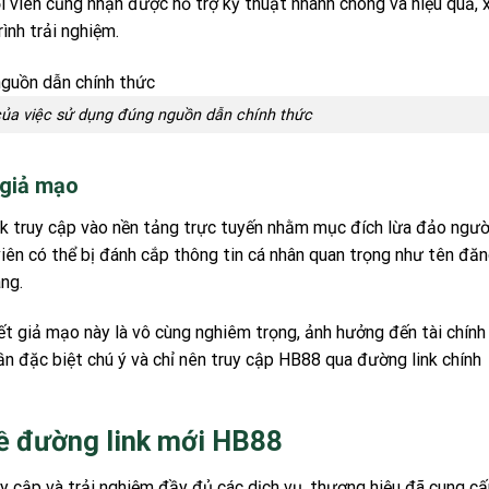
ội viên cũng nhận được hỗ trợ kỹ thuật nhanh chóng và hiệu quả, 
rình trải nghiệm.
ủa việc sử dụng đúng nguồn dẫn chính thức
 giả mạo
ink truy cập vào nền tảng trực tuyến nhằm mục đích lừa đảo ngườ
 viên có thể bị đánh cắp thông tin cá nhân quan trọng như tên đă
ng.
ết giả mạo này là vô cùng nghiêm trọng, ảnh hưởng đến tài chính
cần đặc biệt chú ý và chỉ nên truy cập HB88 qua đường link chính
ề đường link mới HB88
y cập và trải nghiệm đầy đủ các dịch vụ, thương hiệu đã cung c